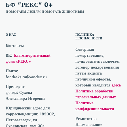
БФ "РЕКС" 0+
ПОМОГАЕМ ЛЮДЯМ ПОМОГАТЬ ЖИВОТНЫМ
О НАС
ПОЛИТИКА
БЕЗОПАСНОСТИ
Контакты
Совершая
ВК:
Благотворительный
пожертвование,
фонд «РЕКС»
пользователь заключает
договор пожертвования
Почта:
путем акцепта
fondreks.ru@yandex.ru
публичной оферты,
который находится
здесь
Президент
Политика обработки
фонда:
Сухова
персональных данных
Александра Игоревна
Политика
Юридический адрес для
конфиденциальности
корреспонденции:
185002,
Реквизиты:
Петрозаводск, ул.
Наименование
Суоярвская, дом 30а,