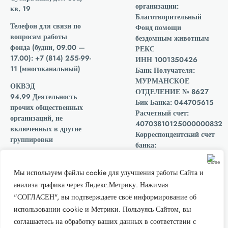
организации:
кв. 19
Благотворительный
Телефон для связи по
Фонд помощи
вопросам работы
бездомным животным
фонда
(будни, 09.00 —
РЕКС
17.00): +7 (814) 255-99-
ИНН 1001350426
11 (многоканальный)
Банк Получателя:
МУРМАНСКОЕ
ОКВЭД
ОТДЕЛЕНИЕ № 8627
94.99 Деятельность
Бик Банка: 044705615
прочих общественных
Расчетный счет:
организаций, не
40703810125000000832
включенных в другие
Корреспондентский счет
группировки
банка:
30101810300000000615
Мы подписали
ОГРН 1201000006910
декларацию о
Мы используем файлы cookie для улучшения работы Сайта и
прозрачности
анализа трафика через Яндекс.Метрику. Нажимая
Благотворительного
"СОГЛАСЕН", вы подтверждаете своё информирование об
собрания «Все вместе»
использовании cookie и Метрики. Пользуясь Сайтом, вы
Мы есть в каталоге
проверенных фондов на
соглашаетесь на обработку ваших данных в соответствии с