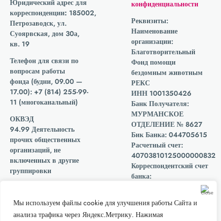
Юридический адрес для
конфиденциальности
корреспонденции:
185002,
Реквизиты:
Петрозаводск, ул.
Наименование
Суоярвская, дом 30а,
организации:
кв. 19
Благотворительный
Телефон для связи по
Фонд помощи
вопросам работы
бездомным животным
фонда
(будни, 09.00 —
РЕКС
17.00): +7 (814) 255-99-
ИНН 1001350426
11 (многоканальный)
Банк Получателя:
МУРМАНСКОЕ
ОКВЭД
ОТДЕЛЕНИЕ № 8627
94.99 Деятельность
Бик Банка: 044705615
прочих общественных
Расчетный счет:
организаций, не
40703810125000000832
включенных в другие
Корреспондентский счет
группировки
банка:
30101810300000000615
Мы подписали
ОГРН 1201000006910
декларацию о
Мы используем файлы cookie для улучшения работы Сайта и
прозрачности
анализа трафика через Яндекс.Метрику. Нажимая
Благотворительного