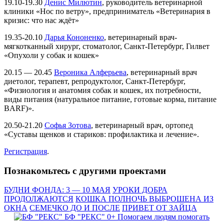
19.10-19.30
Денис Милютин
, руководитель ветеринарной
клиники «Нос по ветру», предприниматель «Ветеринария в
кризис: что нас ждёт»
19.35-20.10
Дарья Кононенко
, ветеринарный врач-
мягкотканный хирург, стоматолог, Санкт-Петербург, Гилвет
«Опухоли у собак и кошек»
20.15 — 20.45
Вероника Алферьева
, ветеринарный врач
диетолог, терапевт, репродуктолог, Санкт-Петербург,
«Физиология и анатомия собак и кошек, их потребности,
виды питания (натуральное питание, готовые корма, питание
BARF)».
20.50-21.20
Софья Зотова
, ветеринарный врач, ортопед
«Суставы щенков и стариков: профилактика и лечение».
Регистрация
.
Познакомьтесь с другими проектами
БУДНИ ФОНДА: 3 — 10 МАЯ
УРОКИ ДОБРА
ПРОДОЛЖАЮТСЯ
КОШКА ПОЛНОЧЬ ВЫБРОШЕНА ИЗ
ОКНА
СЕМЕЧКО ДО И ПОСЛЕ
ПРИВЕТ ОТ ЗАЙЦА
БФ "РЕКС" 0+
Помогаем людям помогать