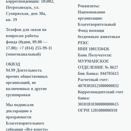
корреспонденции:
185002,
Реквизиты:
Петрозаводск, ул.
Наименование
Суоярвская, дом 30а,
организации:
кв. 19
Благотворительный
Телефон для связи по
Фонд помощи
вопросам работы
бездомным животным
фонда
(будни, 09.00 —
РЕКС
17.00): +7 (814) 255-99-11
ИНН 1001350426
(многоканальный)
Банк Получателя:
МУРМАНСКОЕ
ОКВЭД
ОТДЕЛЕНИЕ № 8627
94.99 Деятельность
Бик Банка: 044705615
прочих общественных
Расчетный счет:
организаций, не
40703810125000000832
включенных в другие
Корреспондентский счет
группировки
банка:
30101810300000000615
Мы подписали
ОГРН 1201000006910
декларацию о
прозрачности
Благотворительного
собрания «Все вместе»