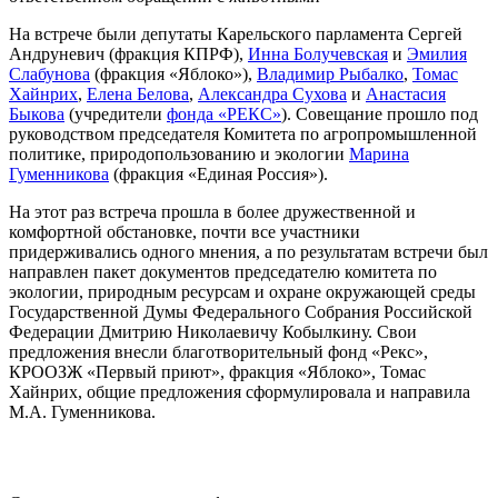
На встрече были депутаты Карельского парламента Сергей
Андруневич (фракция КПРФ),
Инна Болучевская
и
Эмилия
Слабунова
(фракция «Яблоко»),
Владимир Рыбалко
,
Томас
Хайнрих
,
Елена Белова
,
Александра Сухова
и
Анастасия
Быкова
(учредители
фонда «РЕКС»
). Совещание прошло под
руководством председателя Комитета по агропромышленной
политике, природопользованию и экологии
Марина
Гуменникова
(фракция «Единая Россия»).
На этот раз встреча прошла в более дружественной и
комфортной обстановке, почти все участники
придерживались одного мнения, а по результатам встречи был
направлен пакет документов председателю комитета по
экологии, природным ресурсам и охране окружающей среды
Государственной Думы Федерального Собрания Российской
Федерации Дмитрию Николаевичу Кобылкину. Свои
предложения внесли благотворительный фонд «Рекс»,
КРООЗЖ «Первый приют», фракция «Яблоко», Томас
Хайнрих, общие предложения сформулировала и направила
М.А. Гуменникова.