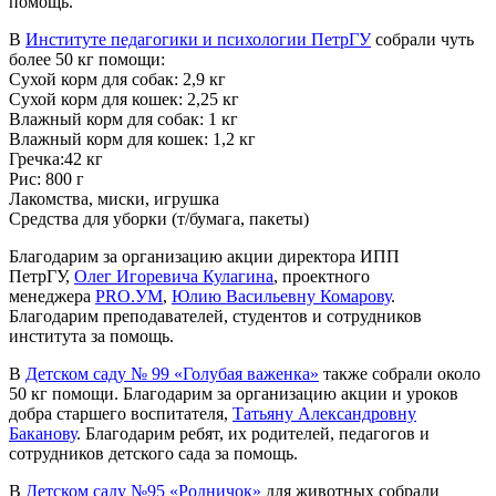
помощь.
В
Институте педагогики и психологии ПетрГУ
собрали чуть
более 50 кг помощи:
Сухой корм для собак: 2,9 кг
Сухой корм для кошек: 2,25 кг
Влажный корм для собак: 1 кг
Влажный корм для кошек: 1,2 кг
Гречка:42 кг
Рис: 800 г
Лакомства, миски, игрушка
Средства для уборки (т/бумага, пакеты)
Благодарим за организацию акции директора ИПП
ПетрГУ,
Олег Игоревича Кулагина
, проектного
менеджера
PRO.УМ
,
Юлию Васильевну Комарову
.
Благодарим преподавателей, студентов и сотрудников
института за помощь.
В
Детском саду № 99 «Голубая важенка»
также собрали около
50 кг помощи. Благодарим за организацию акции и уроков
добра старшего воспитателя,
Татьяну Александровну
Баканову
. Благодарим ребят, их родителей, педагогов и
сотрудников детского сада за помощь.
В
Детском саду №95 «Родничок»
для животных собрали