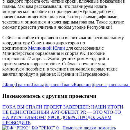
У каждого проекта есть чёткие сроки, ключевые показатели и
планы. Мы вам рассказывали, что планируем издать
методическое пособие по проведению «Уроков добра» с
наглядными видеоматериалами, фотографиями, афишами,
текстовым описанием и календарным планом. Такое занятие
сможет провести учитель в любом уголке Республики!
Сейчас пособие отправлено на вычитывание региональному
координатору Советников директоров по
воспитанию
Маликиной Юлии
для согласования с
Министерством образования и спорта РК. Пособие
отправлено 27 апреля. Ждём ценных рекомендаций и
приступаем к корректировке. Сейчас в течение мая
компонуем пособие и в течение июня-июля первые такие
занятия пройдут в районах Карелии и Петрозаводске.
#ФондГрантовГлавы
#грантыГлавыКарелии
#рекс_грантглавы
Познакомьтесь с другими проектами
ПОКА ВЫ СПАЛИ
ПРОЕКТ ЗАВЕРШЕН: НАШИ ИТОГИ
НЕ ЕДИНСТВЕННЫЙ АРТ-ОБЪЕКТ
PR — ЭТО ЧТО-ТО
НА РУГАТЕЛЬНОМ?
УРОК ДОБРА: ПРОДОЛЖАЕМ
ПРОВОДИТЬ
БФ "РЕКС" 0+
Помогаем людям помогать