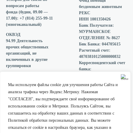
Фонд помощи
вопросам работы
бездомным животным
фонда
(будни, 09.00 —
РЕКС
17.00): +7 (814) 255-99-11
ИНН 1001350426
(многоканальный)
Банк Получателя:
МУРМАНСКОЕ
ОКВЭД
ОТДЕЛЕНИЕ № 8627
94.99 Деятельность
Бик Банка: 044705615
прочих общественных
Расчетный счет:
организаций, не
40703810125000000832
включенных в другие
Корреспондентский счет
группировки
банка:
30101810300000000615
Мы подписали
ОГРН 1201000006910
декларацию о
Мы используем файлы cookie для улучшения работы Сайта и
прозрачности
анализа трафика через Яндекс.Метрику. Нажимая
Благотворительного
"СОГЛАСЕН", вы подтверждаете своё информирование об
собрания «Все вместе»
использовании cookie и Метрики. Пользуясь Сайтом, вы
Мы есть в каталоге
проверенных фондов на
соглашаетесь на обработку ваших данных в соответствии с
площадке ВК Добро
Политикой обработки персональных данных. Вы можете
отказаться от cookie в настройках браузера, как указано в