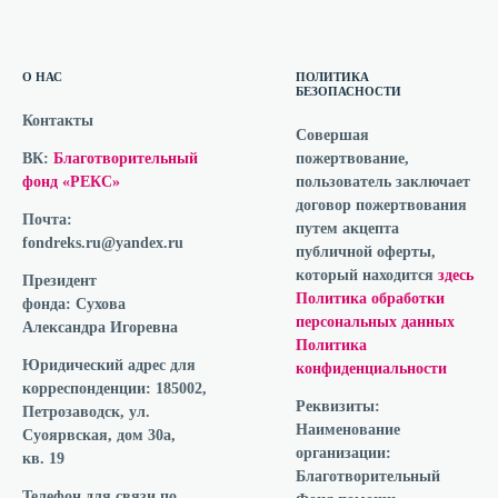
О НАС
ПОЛИТИКА
БЕЗОПАСНОСТИ
Контакты
Совершая
ВК:
Благотворительный
пожертвование,
фонд «РЕКС»
пользователь заключает
договор пожертвования
Почта:
путем акцепта
fondreks.ru@yandex.ru
публичной оферты,
который находится
здесь
Президент
Политика обработки
фонда:
Сухова
персональных данных
Александра Игоревна
Политика
Юридический адрес для
конфиденциальности
корреспонденции:
185002,
Реквизиты:
Петрозаводск, ул.
Наименование
Суоярвская, дом 30а,
организации:
кв. 19
Благотворительный
Телефон для связи по