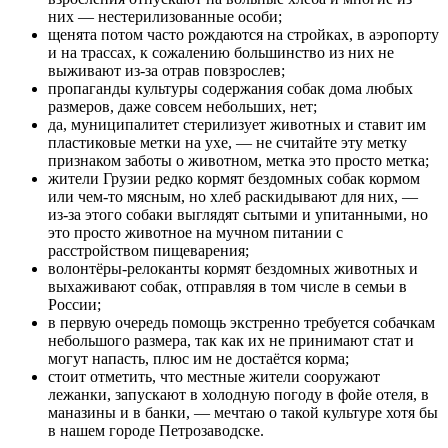
них — нестерилизованные особи;
щенята потом часто рождаются на стройках, в аэропорту
и на трассах, к сожалению большинство из них не
выживают из-за отрав повзрослев;
пропаганды культуры содержания собак дома любых
размеров, даже совсем небольших, нет;
да, муниципалитет стерилизует животных и ставит им
пластиковые метки на ухе, — не считайте эту метку
признаком заботы о животном, метка это просто метка;
жители Грузии редко кормят бездомных собак кормом
или чем-то мясным, но хлеб раскидывают для них, —
из-за этого собаки выглядят сытыми и упитанными, но
это просто животное на мучном питании с
расстройством пищеварения;
волонтёры-релоканты кормят бездомных животных и
выхаживают собак, отправляя в том числе в семьи в
России;
в первую очередь помощь экстренно требуется собачкам
небольшого размера, так как их не принимают стат и
могут напасть, плюс им не достаётся корма;
стоит отметить, что местные жители сооружают
лежанки, запускают в холодную погоду в фойе отеля, в
маназины и в банки, — мечтаю о такой культуре хотя бы
в нашем городе Петрозаводске.