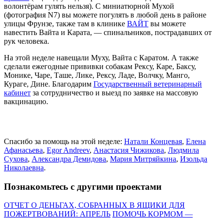
волонтёрам гулять нельзя). С миниатюрной Мухой
(фотография N7) вы можете погулять в любой день в районе
улицы Фрунзе, также там в клинике
ВАЙТ
вы можете
навестить Вайта и Карата, — спинальников, пострадавших от
рук человека.
На этой неделе навещали Муху, Вайта с Каратом. А также
сделали ежегодные прививки собакам Рексу, Каре, Баксу,
Монике, Чаре, Таше, Лике, Рексу, Ладе, Волчку, Манго,
Кураге, Дине. Благодарим
Государственный ветеринарный
кабинет
за сотрудничество и выезд по заявке на массовую
вакцинацию.
Спасибо за помощь на этой неделе:
Натали Концевая
,
Елена
Афанасьева
,
Egor Andreev
,
Анастасия Чижикова
,
Людмила
Сухова
,
Александра Демидова
,
Мария Митряйкина
,
Изольда
Николаевна
.
Познакомьтесь с другими проектами
ОТЧЕТ О ДЕНЬГАХ, СОБРАННЫХ В ЯЩИКИ ДЛЯ
ПОЖЕРТВОВАНИЙ: АПРЕЛЬ
ПОМОЧЬ КОРМОМ —