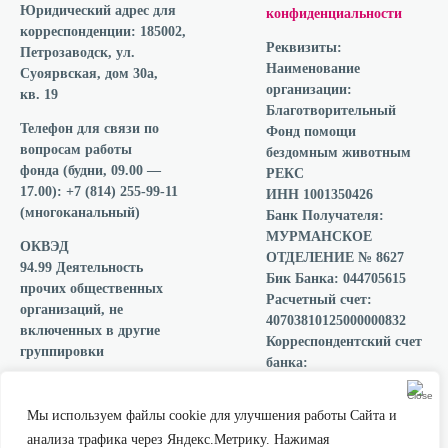
Юридический адрес для
конфиденциальности
корреспонденции:
185002,
Реквизиты:
Петрозаводск, ул.
Наименование
Суоярвская, дом 30а,
организации:
кв. 19
Благотворительный
Телефон для связи по
Фонд помощи
вопросам работы
бездомным животным
фонда
(будни, 09.00 —
РЕКС
17.00): +7 (814) 255-99-11
ИНН 1001350426
(многоканальный)
Банк Получателя:
МУРМАНСКОЕ
ОКВЭД
ОТДЕЛЕНИЕ № 8627
94.99 Деятельность
Бик Банка: 044705615
прочих общественных
Расчетный счет:
организаций, не
40703810125000000832
включенных в другие
Корреспондентский счет
группировки
банка:
30101810300000000615
Мы подписали
ОГРН 1201000006910
декларацию о
Мы используем файлы cookie для улучшения работы Сайта и
прозрачности
анализа трафика через Яндекс.Метрику. Нажимая