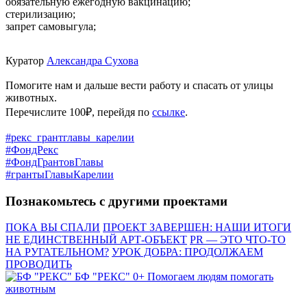
обязательную ежегодную вакцинацию;
стерилизацию;
запрет самовыгула;
Куратор
Александра Сухова
Помогите нам и дальше вести работу и спасать от улицы
животных.
Перечислите 100₽, перейдя по
ссылке
.
#рекс_грантглавы_карелии
#ФондРекс
#ФондГрантовГлавы
#грантыГлавыКарелии
Познакомьтесь с другими проектами
ПОКА ВЫ СПАЛИ
ПРОЕКТ ЗАВЕРШЕН: НАШИ ИТОГИ
НЕ ЕДИНСТВЕННЫЙ АРТ-ОБЪЕКТ
PR — ЭТО ЧТО-ТО
НА РУГАТЕЛЬНОМ?
УРОК ДОБРА: ПРОДОЛЖАЕМ
ПРОВОДИТЬ
БФ "РЕКС" 0+
Помогаем людям помогать
животным