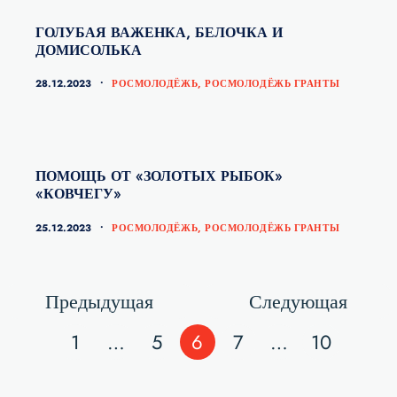
ГОЛУБАЯ ВАЖЕНКА, БЕЛОЧКА И
ДОМИСОЛЬКА
КАТЕГОРИИ
28.12.2023
РОСМОЛОДЁЖЬ
,
РОСМОЛОДЁЖЬ ГРАНТЫ
ПОМОЩЬ ОТ «ЗОЛОТЫХ РЫБОК»
«КОВЧЕГУ»
КАТЕГОРИИ
25.12.2023
РОСМОЛОДЁЖЬ
,
РОСМОЛОДЁЖЬ ГРАНТЫ
Навигация
Страница
Стран
Предыдущая
Следующая
по
Страница
Страница
Страница
Страница
Страница
1
…
5
6
7
…
10
записям