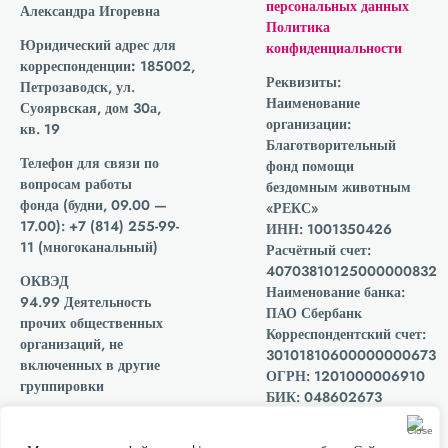
персональных данных
Александра Игоревна
Политика
Юридический адрес для
конфиденциальности
корреспонденции:
185002,
Реквизиты:
Петрозаводск, ул.
Наименование
Суоярвская, дом 30а,
организации:
кв. 19
Благотворительный
Телефон для связи по
фонд помощи
вопросам работы
бездомным животным
фонда
(будни, 09.00 —
«РЕКС»
17.00): +7 (814) 255-99-
ИНН: 1001350426
11 (многоканальный)
Расчётный счет:
40703810125000000832
ОКВЭД
Наименование банка:
94.99 Деятельность
ПАО Сбербанк
прочих общественных
Корреспондентский счет:
организаций, не
30101810600000000673
включенных в другие
ОГРН: 1201000006910
группировки
БИК: 048602673
КПП: 100101001
Мы подписали
декларацию о