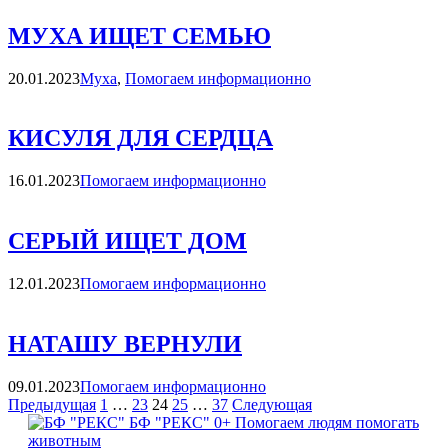
МУХА ИЩЕТ СЕМЬЮ
Категории
20.01.2023
Муха
,
Помогаем информационно
КИСУЛЯ ДЛЯ СЕРДЦА
Категории
16.01.2023
Помогаем информационно
СЕРЫЙ ИЩЕТ ДОМ
Категории
12.01.2023
Помогаем информационно
НАТАШУ ВЕРНУЛИ
Категории
09.01.2023
Помогаем информационно
Навигация
Страница
Страница
Страница
Страница
Страница
Страница
Страница
Предыдущая
1
…
23
24
25
…
37
Следующая
БФ "РЕКС" 0+
Помогаем людям помогать
по
животным