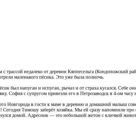
ом с трассой недалеко от деревни Кяппесельга (Кондопожский ра
отрели маленького пёсика. Это уже была полночь.
сик был напуган и испуган, рычал и от страха кусался. Себе они 
ку. София с супругом привезли его в Петрозаводск в 4-ом часу н
его Новгорода в гости к маме в деревню и домашний малыш сове
а! Сегодня Тимошу заберёт хозяйка. Мы ей сразу напомнили про
ернулся домой. Адресник — это небольшой жетон с кличкой живот