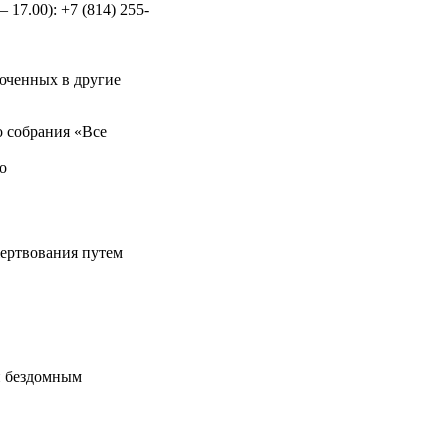
 17.00): +7 (814) 255-
юченных в другие
 собрания «Все
о
жертвования путем
и бездомным