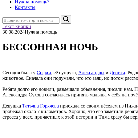
Нужна помощь?
Контакты
Поиск
Текст кнопки
30.08.2024
Нужна помощь
БЕССОННАЯ НОЧЬ
Сегодня была у
Софии
, её супруга,
Александры
и
Дениса
. Ряд
животное. Сначала они подумали, что это заяц, но потом рассм
Ребята долго его ловили, размещали объявления, писали нам. Пё
Александра Сухова согласилась принять малыша у себя на ночёв
Девушка
Татьяна Горячева
приехала со своим пёселем из Нижн
пробежал около 7 километров. Хорошо, что его заметили ребят
стресса у всех, причастных к этой истории и Тима сразу бы в