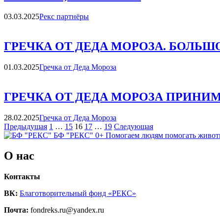
Категории
03.03.2025
Рекс партнёры
ГРЕЧКА ОТ ДЕДА МОРОЗА. БОЛЬШ
Категории
01.03.2025
Гречка от Деда Мороза
ГРЕЧКА ОТ ДЕДА МОРОЗА ПРИН
Категории
28.02.2025
Гречка от Деда Мороза
Навигация
Страница
Страница
Страница
Страница
Страница
Страница
Страница
Предыдущая
1
…
15
16
17
…
19
Следующая
БФ "РЕКС" 0+
Помогаем людям помогать живо
по
записям
О нас
Контакты
ВК:
Благотворительный фонд «РЕКС»
Почта:
fondreks.ru@yandex.ru