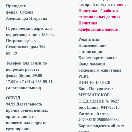
который находится
здесь
Президент
Политика обработки
фонда:
Сухова
персональных данных
Александра Игоревна
Политика
Юридический адрес для
конфиденциальности
корреспонденции:
185002,
Реквизиты:
Петрозаводск, ул.
Наименование
Суоярвская, дом 30а,
организации:
кв. 19
Благотворительный
Телефон для связи по
Фонд помощи
вопросам работы
бездомным животным
фонда
(будни, 09.00 —
РЕКС
17.00): +7 (814) 255-99-11
ИНН 1001350426
(многоканальный)
Банк Получателя:
МУРМАНСКОЕ
ОКВЭД
ОТДЕЛЕНИЕ № 8627
94.99 Деятельность
Бик Банка: 044705615
прочих общественных
Расчетный счет:
организаций, не
40703810125000000832
включенных в другие
Корреспондентский счет
группировки