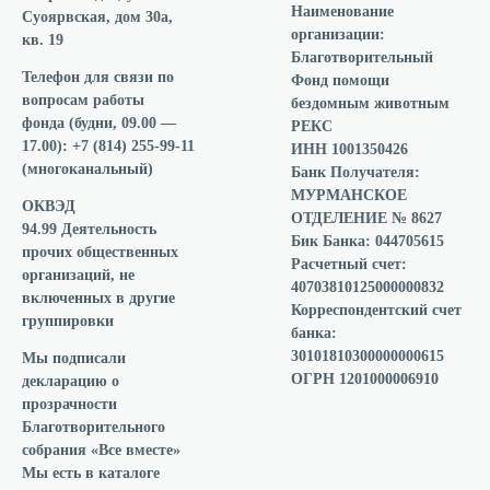
Наименование
Суоярвская, дом 30а,
организации:
кв. 19
Благотворительный
Телефон для связи по
Фонд помощи
вопросам работы
бездомным животным
фонда
(будни, 09.00 —
РЕКС
17.00): +7 (814) 255-99-11
ИНН 1001350426
(многоканальный)
Банк Получателя:
МУРМАНСКОЕ
ОКВЭД
ОТДЕЛЕНИЕ № 8627
94.99 Деятельность
Бик Банка: 044705615
прочих общественных
Расчетный счет:
организаций, не
40703810125000000832
включенных в другие
Корреспондентский счет
группировки
банка:
30101810300000000615
Мы подписали
ОГРН 1201000006910
декларацию о
прозрачности
Благотворительного
собрания «Все вместе»
Мы есть в каталоге