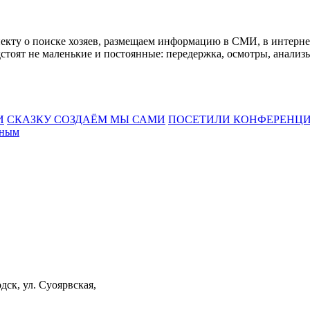
екту о поиске хозяев, размещаем информацию в СМИ, в интерне
тоят не маленькие и постоянные: передержка, осмотры, анализы
И
СКАЗКУ СОЗДАЁМ МЫ САМИ
ПОСЕТИЛИ КОНФЕРЕНЦ
тным
дск, ул. Суоярвская,