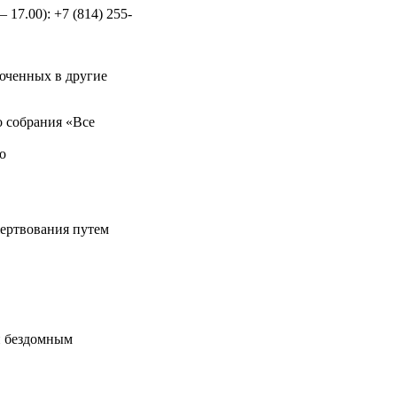
 17.00): +7 (814) 255-
юченных в другие
 собрания «Все
о
жертвования путем
и бездомным