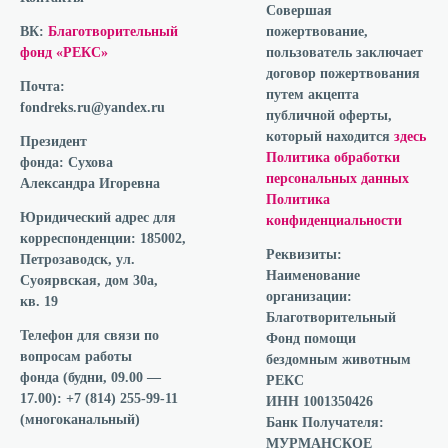
Совершая
ВК:
Благотворительный
пожертвование,
фонд «РЕКС»
пользователь заключает
договор пожертвования
Почта:
путем акцепта
fondreks.ru@yandex.ru
публичной оферты,
который находится
здесь
Президент
Политика обработки
фонда:
Сухова
персональных данных
Александра Игоревна
Политика
Юридический адрес для
конфиденциальности
корреспонденции:
185002,
Реквизиты:
Петрозаводск, ул.
Наименование
Суоярвская, дом 30а,
организации:
кв. 19
Благотворительный
Телефон для связи по
Фонд помощи
вопросам работы
бездомным животным
фонда
(будни, 09.00 —
РЕКС
17.00): +7 (814) 255-99-11
ИНН 1001350426
(многоканальный)
Банк Получателя:
МУРМАНСКОЕ