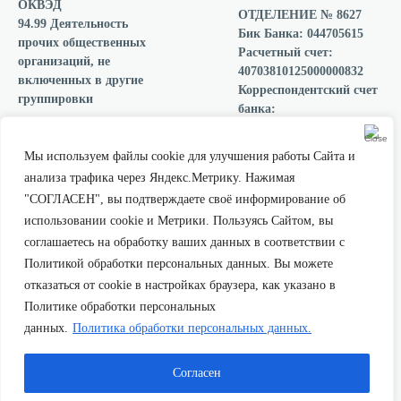
ОКВЭД
ОТДЕЛЕНИЕ № 8627
94.99 Деятельность
Бик Банка: 044705615
прочих общественных
Расчетный счет:
организаций, не
40703810125000000832
включенных в другие
Корреспондентский счет
группировки
банка:
30101810300000000615
Мы подписали
ОГРН 1201000006910
декларацию о
Мы используем файлы cookie для улучшения работы Сайта и
прозрачности
анализа трафика через Яндекс.Метрику. Нажимая
Благотворительного
"СОГЛАСЕН", вы подтверждаете своё информирование об
собрания «Все вместе»
использовании cookie и Метрики. Пользуясь Сайтом, вы
Мы есть в каталоге
проверенных фондов на
соглашаетесь на обработку ваших данных в соответствии с
площадке ВК Добро
Политикой обработки персональных данных. Вы можете
отказаться от cookie в настройках браузера, как указано в
Политике обработки персональных
данных.
Политика обработки персональных данных.
© 2026, Все права защищены
Согласен