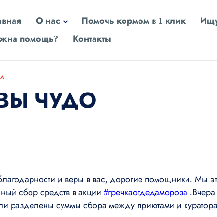
авная
О нас
Помочь кормом в 1 клик
Ищу
жна помощь?
Контакты
ЗА
ВЫ ЧУДО
благодарности и веры в вас, дорогие помощники. Мы 
ный сбор средств в акции
#гречкаотдедамороза
.Вчера
ли разделены суммы сбора между приютами и куратора