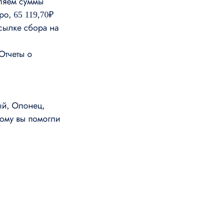
еляем суммы
о, 65 119,70₽
сылке сбора на
Отчеты о
ый, Олонец,
кому вы помогли