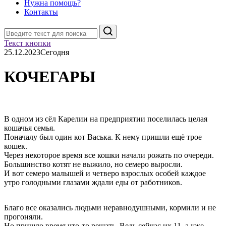
Нужна помощь?
Контакты
Поиск
Текст кнопки
25.12.2023
Сегодня
КОЧЕГАРЫ
В одном из сёл Карелии на предприятии поселилась целая
кошачья семья.
Поначалу был один кот Васька. К нему пришли ещё трое
кошек.
Через некоторое время все кошки начали рожать по очереди.
Большинство котят не выжило, но семеро выросли.
И вот семеро малышей и четверо взрослых особей каждое
утро голодными глазами ждали еды от работников.
Благо все оказались людьми неравнодушными, кормили и не
прогоняли.
Но пришло время что-то решать. Ведь сейчас их 11, а уже