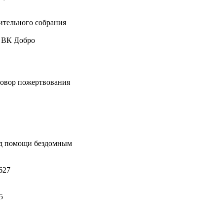
ительного собрания
е ВК Добро
говор пожертвования
нд помощи бездомным
627
5