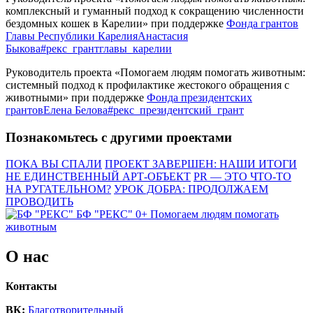
комплексный и гуманный подход к сокращению численности
бездомных кошек в Карелии» при поддержке
Фонда грантов
Главы Республики Карелия
Анастасия
Быкова
#рекс_грантглавы_карелии
Руководитель проекта «Помогаем людям помогать животным:
системный подход к профилактике жестокого обращения с
животными» при поддержке
Фонда президентских
грантов
Елена Белова
#рекс_президентский_грант
Познакомьтесь с другими проектами
ПОКА ВЫ СПАЛИ
ПРОЕКТ ЗАВЕРШЕН: НАШИ ИТОГИ
НЕ ЕДИНСТВЕННЫЙ АРТ-ОБЪЕКТ
PR — ЭТО ЧТО-ТО
НА РУГАТЕЛЬНОМ?
УРОК ДОБРА: ПРОДОЛЖАЕМ
ПРОВОДИТЬ
БФ "РЕКС" 0+
Помогаем людям помогать
животным
О нас
Контакты
ВК:
Благотворительный