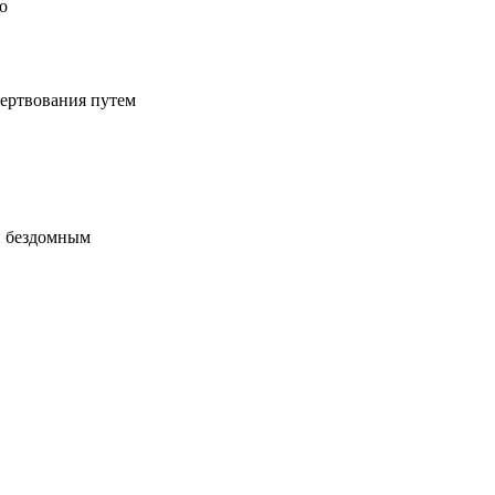
о
жертвования путем
и бездомным