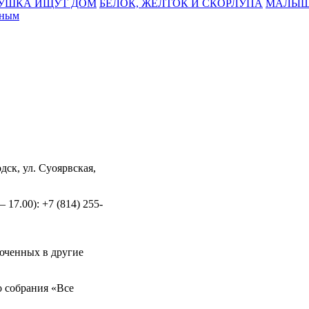
БУШКА ИЩУТ ДОМ
БЕЛОК, ЖЕЛТОК И СКОРЛУПА
МАЛЫШ
тным
дск, ул. Суоярвская,
 17.00): +7 (814) 255-
юченных в другие
 собрания «Все