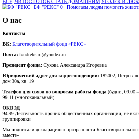
ВСЁ, ЧИТОС ГОТОВ СТАТЬ ДОМАШНИМ
УГОЛЕК И ЛЮ
БФ "РЕКС" 0+
Помогаем людям помогать живо
О нас
Контакты
ВК:
Благотворительный фонд «РЕКС»
Почта:
fondreks.ru@yandex.ru
Президент фонда:
Сухова Александра Игоревна
Юридический адрес для корреспонденции:
185002, Петрозаво
дом 30а, кв. 19
Телефон для связи по вопросам работы фонда
(будни, 09.00 —
99-11 (многоканальный)
ОКВЭД
94.99 Деятельность прочих общественных организаций, не вкл
группировки
Мы подписали декларацию о прозрачности Благотворительного
вместе»