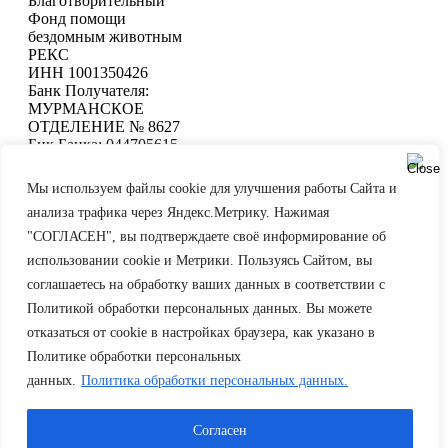
Благотворительный
Фонд помощи
бездомным животным
РЕКС
ИНН 1001350426
Банк Получателя:
МУРМАНСКОЕ
ОТДЕЛЕНИЕ № 8627
Бик Банка: 044705615
Расчетный счет:
40703810125000000832
Мы используем файлы cookie для улучшения работы Сайта и
Корреспондентский счет
анализа трафика через Яндекс.Метрику. Нажимая
банка:
30101810300000000615
"СОГЛАСЕН", вы подтверждаете своё информирование об
ОГРН 1201000006910
использовании cookie и Метрики. Пользуясь Сайтом, вы
соглашаетесь на обработку ваших данных в соответствии с
© 2026, Все права защищены
Политикой обработки персональных данных. Вы можете
отказаться от cookie в настройках браузера, как указано в
Политике обработки персональных
данных.
Политика обработки персональных данных.
Согласен