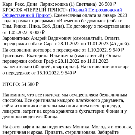
Кара, Рекс, Дина, Ларик; кошка (1) Светлана). 26 500 ₽
КРООЗЖ «ПЕРВЫЙ ПРИЮТ» (
Первый Петрозаводский
Общественный Приют
). Ежемесячная оплата за январь 2023
года в рамках программы «Временно бездомные» (собаки
Тим, Рикки, Ника, Боб, Дана). По договору о пожертвовании
от 1.05.2022. 9 000 ₽
Заровнятных Андрей Вадимович (самозанятый). Оплата
передержки собаки Сара с 28.11.2022 по 11.01.2023 (45 дней).
На основании договора о передержке от 1.10.2022. 9 540 ₽
Григорьева Екатерина Ильинична (самозанятый). Оплата
передержки собаки Граф с 28.11.2022 по 11.01.2023
включительно (45 дней, квартирная). На основании договора
о передержке от 15.10.2022. 9 540 ₽
ИТОГО: 54 580 ₽
Напомним, что все платежи мы осуществляем безналичным
способом. Все оригиналы каждого платёжного документа,
счёта из клиники с детальным описанием всех процедур,
лекарств, затрат на корма хранятся в бухгалтерии Фонда и у
делопроизводителя Фонда.
На фотографии наша подопечная Моника. Молодая и озорная,
энергичная и яркая. Привита, стерилизована. Забирайте