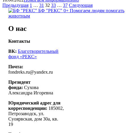
Навигация
Страница
Страница
Страница
Страница
Страница
Страница
Страница
Предыдущая
1
…
31
32
33
…
37
Следующая
БФ "РЕКС" 0+
Помогаем людям помогать
по
животным
записям
О нас
Контакты
ВК:
Благотворительный
фонд «РЕКС»
Почта:
fondreks.ru@yandex.ru
Президент
фонда:
Сухова
Александра Игоревна
Юридический адрес для
корреспонденции:
185002,
Петрозаводск, ул.
Суоярвская, дом 30а, кв.
19