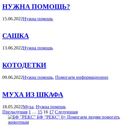
НУЖНА ПОМОЩЬ?
Категории
15.06.2022
Нужна помощь
САШКА
Категории
13.06.2022
Нужна помощь
КОТОДЕТКИ
Категории
09.06.2022
Нужна помощь
,
Помогаем информационно
МУХА ИЗ ШКАФА
Категории
18.05.2022
Муха
,
Нужна помощь
Навигация
Страница
Страница
Страница
Страница
Страница
Страница
Предыдущая
1
…
15
16
17
Следующая
БФ "РЕКС" 0+
Помогаем людям помогать
по
животным