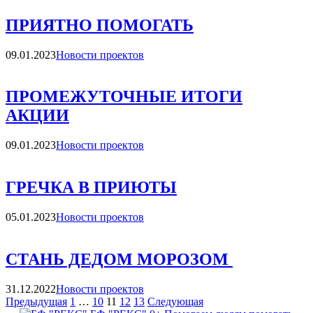
ПРИЯТНО ПОМОГАТЬ
Категории
09.01.2023
Новости проектов
ПРОМЕЖУТОЧНЫЕ ИТОГИ
АКЦИИ
Категории
09.01.2023
Новости проектов
ГРЕЧКА В ПРИЮТЫ
Категории
05.01.2023
Новости проектов
СТАНЬ ДЕДОМ МОРОЗОМ
Категории
31.12.2022
Новости проектов
Навигация
Страница
Страница
Страница
Страница
Страница
Страница
Страница
Предыдущая
1
…
10
11
12
13
Следующая